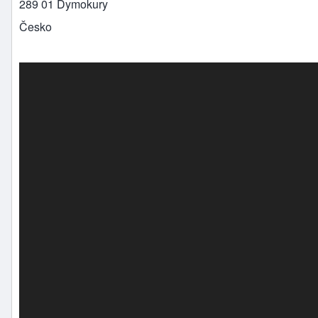
289 01
Dymokury
Česko