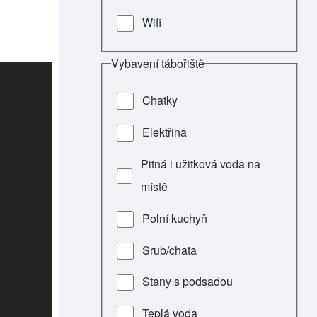
Wifi
Vybavení tábořiště
Chatky
Elektřina
Pitná i užitková voda na
místě
Polní kuchyň
Srub/chata
Stany s podsadou
Teplá voda