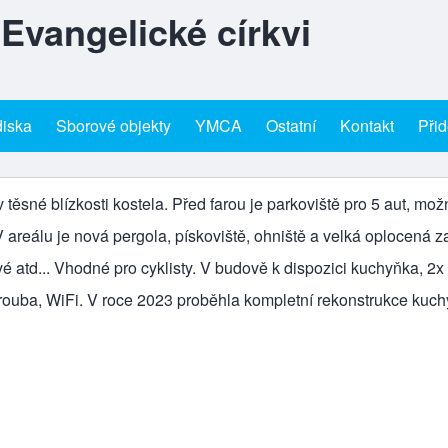
 Evangelické církvi
diska
Sborové objekty
YMCA
Ostatní
Kontakt
Přid
 těsné blízkosti kostela. Před farou je parkoviště pro 5 aut, mož
. V areálu je nová pergola, pískoviště, ohniště a velká oplocená 
é atd... Vhodné pro cyklisty. V budově k dispozici kuchyňka, 2x
rouba, WiFi. V roce 2023 proběhla kompletní rekonstrukce kuch