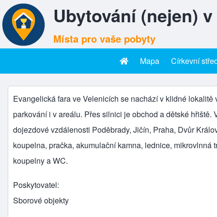
Ubytování (nejen) v
Místa pro vaše pobyty
Mapa
Církevní stře
Hlavní menu
Velenice
Evangelická fara ve Velenicích se nachází v klidné lokalitě v
parkování i v areálu. Přes silnici je obchod a dětské hřiště
dojezdové vzdálenosti Poděbrady, Jičín, Praha, Dvůr Králov
koupelna, pračka, akumulační kamna, lednice, mikrovlnná t
koupelny a WC.
Poskytovatel
Sborové objekty