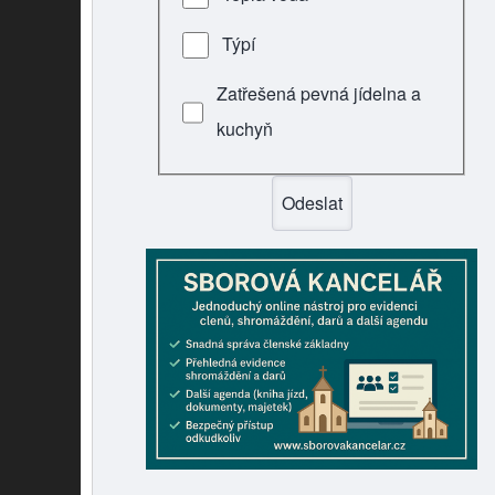
Týpí
Zatřešená pevná jídelna a
kuchyň