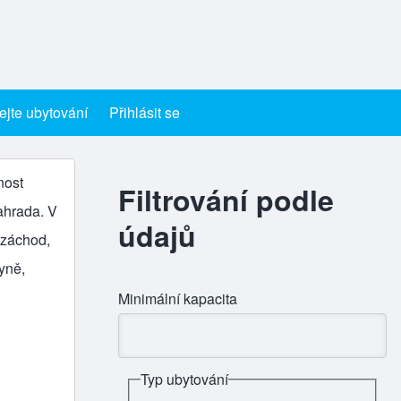
ejte ubytování
Přihlásit se
nost
Filtrování podle
zahrada. V
údajů
 záchod,
yně,
Minimální kapacita
Typ ubytování