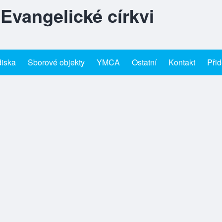
 Evangelické církvi
diska
Sborové objekty
YMCA
Ostatní
Kontakt
Přid