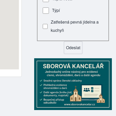
Týpí
Zatřešená pevná jídelna a
kuchyň