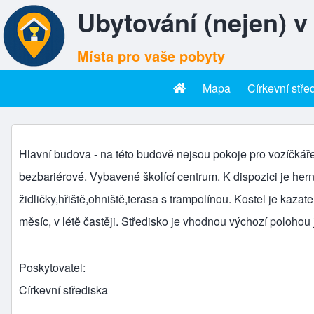
Ubytování (nejen) v
Místa pro vaše pobyty
Mapa
Církevní stře
Hlavní menu
Herlíkovice – hlavní budov
Hlavní budova - na této budově nejsou pokoje pro vozíčkář
bezbariérové. Vybavené školící centrum. K dispozici je herna
židličky,hřiště,ohniště,terasa s trampolínou. Kostel je kaza
měsíc, v létě častěji. Středisko je vhodnou výchozí polohou ja
Poskytovatel
Církevní střediska