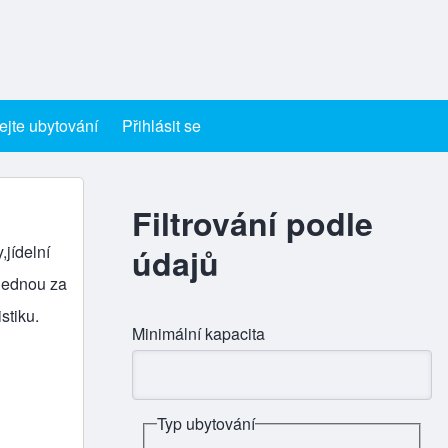
ejte ubytování
Přihlásit se
Filtrování podle
,jídelní
údajů
 jednou za
stiku.
Minimální kapacita
Typ ubytování