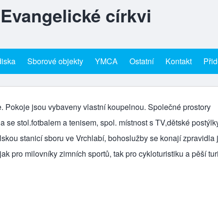
 Evangelické církvi
diska
Sborové objekty
YMCA
Ostatní
Kontakt
Přid
a
e. Pokoje jsou vybaveny vlastní koupelnou. Společné prostory
 se stol.fotbalem a tenisem, spol. místnost s TV,dětské postýlky
telskou stanicí sboru ve Vrchlabí, bohoslužby se konají zpravidla
k pro milovníky zimních sportů, tak pro cykloturistiku a pěší turi