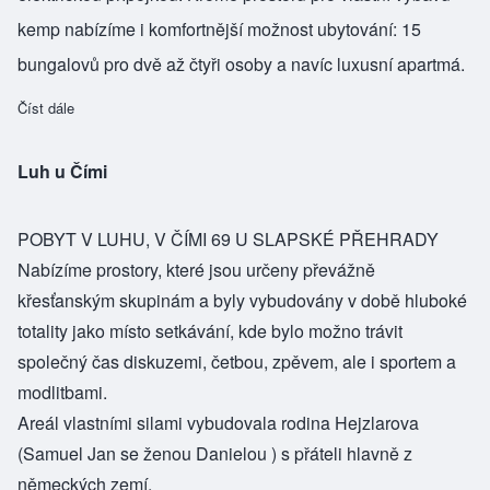
kemp nabízíme i komfortnější možnost ubytování: 15
bungalovů pro dvě až čtyři osoby a navíc luxusní apartmá.
Číst dále
about Kemp «U Šerifa»
Luh u Čími
POBYT V LUHU, V ČÍMI 69 U SLAPSKÉ PŘEHRADY
Nabízíme prostory, které jsou určeny převážně
křesťanským skupinám a byly vybudovány v době hluboké
totality jako místo setkávání, kde bylo možno trávit
společný čas diskuzemi, četbou, zpěvem, ale i sportem a
modlitbami.
Areál vlastními silami vybudovala rodina Hejzlarova
(Samuel Jan se ženou Danielou ) s přáteli hlavně z
německých zemí.