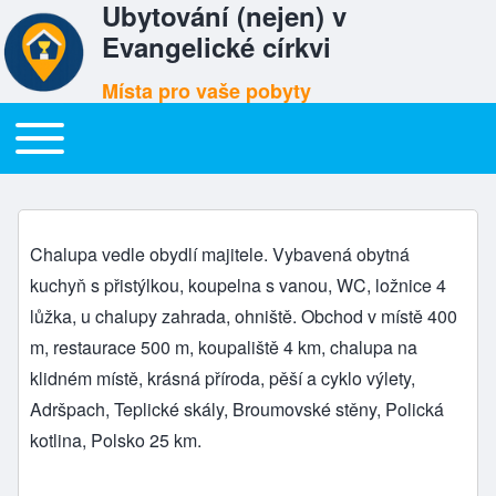
Ubytování (nejen) v
Evangelické církvi
Místa pro vaše pobyty
Toggle main menu
Hlavní menu
Suchý Důl
Chalupa vedle obydlí majitele. Vybavená obytná
kuchyň s přistýlkou, koupelna s vanou, WC, ložnice 4
lůžka, u chalupy zahrada, ohniště. Obchod v místě 400
m, restaurace 500 m, koupaliště 4 km, chalupa na
klidném místě, krásná příroda, pěší a cyklo výlety,
Adršpach, Teplické skály, Broumovské stěny, Polická
kotlina, Polsko 25 km.