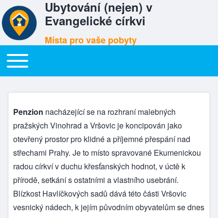
Ubytování (nejen) v
Evangelické církvi
Místa pro vaše pobyty
Toggle main menu
Hlavní menu
Penzion Betel - Praha
Penzion
nacházející se na rozhraní malebných
pražských Vinohrad a Vršovic je koncipován jako
otevřený prostor pro klidné a příjemné přespání nad
střechami Prahy. Je to místo spravované Ekumenickou
radou církví v duchu křesťanských hodnot, v úctě k
přírodě, setkání s ostatními a vlastního usebrání.
Blízkost Havlíčkových sadů dává této části Vršovic
vesnický nádech, k jejím původním obyvatelům se dnes