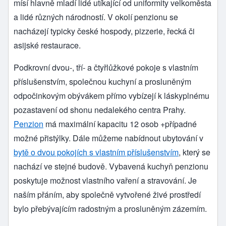
mísí hlavně mladí lidé utíkající od uniformity velkoměsta
a lidé různých národností. V okolí penzionu se
nacházejí typicky české hospody, pizzerie, řecká či
asijské restaurace.
Podkrovní dvou-, tří- a čtyřlůžkové pokoje s vlastním
příslušenstvím, společnou kuchyní a prosluněným
odpočinkovým obývákem přímo vybízejí k láskyplnému
pozastavení od shonu nedalekého centra Prahy.
Penzion
má maximální kapacitu 12 osob +případné
možné přistýlky. Dále můžeme nabídnout ubytování v
bytě o dvou pokojích s vlastním příslušenstvím
, který se
nachází ve stejné budově. Vybavená kuchyň penzionu
poskytuje možnost vlastního vaření a stravování. Je
naším přáním, aby společně vytvořené živé prostředí
bylo přebývajícím radostným a prosluněným zázemím.